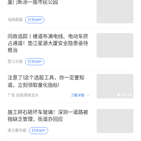
厦门新添一座市民公园
海西晨报
打开APP
问政追踪丨楼道布满电线、电动车挤
占通道！垫江星源大厦安全隐患亟待
根治
垫江日报
打开APP
注意了!这个选股工具，你一定要知
道，立刻领取量化指标!
00:18
广告
高能情绪龙头
了解详情
施工碎石砸坏车玻璃！深圳一道路被
指缺乏管理，街道办回应
南方都市报
打开APP