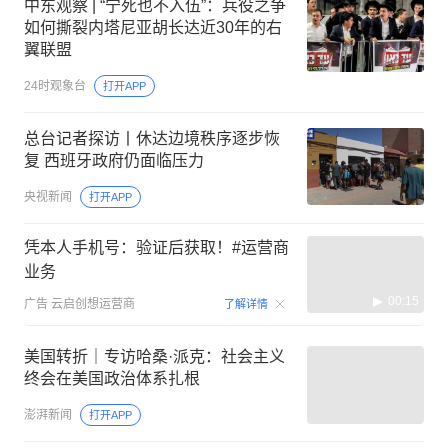
中东观察 | “宁死也不入伍”：兵役之争
如何撕裂内塔尼亚胡长达近30年的右
翼联盟
24时观象台
打开APP
总台记者探访丨休达边境秩序逐步恢
复 西班牙政府仍面临压力
央视新闻
打开APP
凭本人手机号：验证后获取！#运营商
业务
00:15
广告
云启创想运营商
了解详情
美国转折｜专访哈桑·派克：社会主义
终会在美国政治体系扎根
澎湃新闻
打开APP