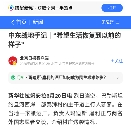
· 获取全网一手热点
打开
首页
新闻
无障碍
中东战地手记｜“希望生活恢复到以前的
样子”
北京日报客户端
关注
2026年6月21日09:29
北京
北京日报客户端官方账号
问AI
·
玛迪斯·扈利的酒厂如何成为民生艰难缩影？
新华社拉姆安拉6月20日电
烈日当空，巴勒斯坦
约旦河西岸中部泰拜村的主干道上行人寥寥。在
当地一家酿酒厂，负责人玛迪斯·扈利正与两名
外国志愿者交谈，介绍村庄遇袭情况。