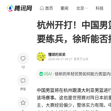
首页
要闻
北京
科技
杭州开打！中国男
要练兵，徐昕能否
懂球的弟弟
2026-06-21 09:27
发布于
山东
12
问AI
·
徐昕的年轻优势如何助力男篮内
评论
中国男篮将在杭州跟澳大利亚男篮进行一
该场赛事。这也是
世预赛对阵日本前
主，大赛经验偏少，整体实力有限。