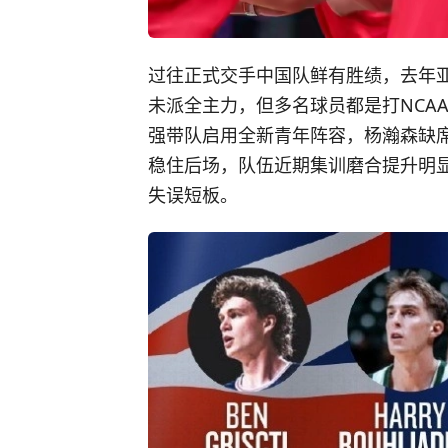
过往正式交手中国队鲜有胜绩，去年
未派全主力，但多名球员都是打NCA
强带队启用全新青年阵容，杨瀚森缺
稳住后场，队伍近期集训磨合提升明
失误短板。