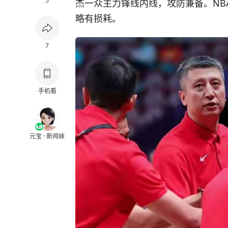
5
杰一众主力锋线内线，攻防兼备。
NB
略有损耗。
7
手机看
元宝 · 新闻妹