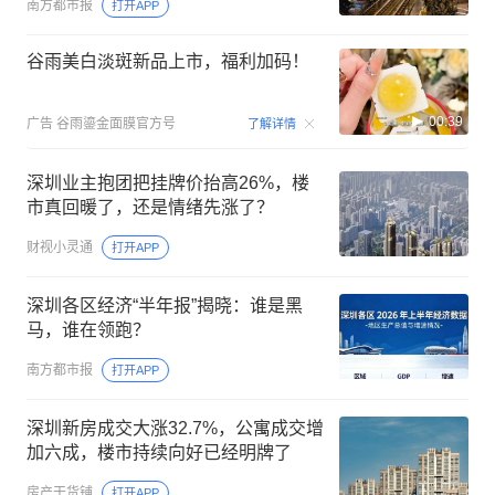
南方都市报
打开APP
谷雨美白淡斑新品上市，福利加码！
00:39
广告
谷雨鎏金面膜官方号
了解详情
深圳业主抱团把挂牌价抬高26%，楼
市真回暖了，还是情绪先涨了？
财视小灵通
打开APP
深圳各区经济“半年报”揭晓：谁是黑
马，谁在领跑？
南方都市报
打开APP
深圳新房成交大涨32.7%，公寓成交增
加六成，楼市持续向好已经明牌了
房产干货铺
打开APP