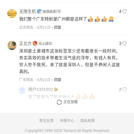
无限生机
4
我们整个广东特别是广州都是这样了
北京网友
6月21日
回复
正北方
3
深圳是土豪城市这张标签至少还有戴很长一段时间，
务实高效的技术带着生活气息的浮夸，有钱人有死，
穷人穷不致死，来了就是深圳人，但是不养闲人这是
真的。
广东网友
6月21日
回复
用户1331032
2
来了就是为了养当地土人
正在加载
陕西网友
6月22日
回复
意见反馈
举报中心
隐私政策
Copyright© 1998-
2026
Tencent.All Rights Reserved