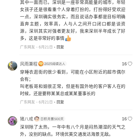
其中一面而已，深圳是一座非常高能量的城市，年轻
女孩子还是很看重个人穿着打扮的，打扮得好受欢迎
一点，深圳确实很务实，而且说话办事都是目标明确
直奔主题，效率高，人与人之间开口闭口都是谈资
源，深圳其实对强者更友好，我来深圳半年成长了好
多，这是非常好的事情
广东网友
6月21日
回复
风雨兼程
16
穿睡衣逛街的很少看到，可能在小区附近的超市偶尔
会有；
叫老板哥和姐很正常，但是有国外地的客户客人在的
时候，还是要称某某总或某某董事长的
广东网友
6月21日
回复
猪八戒
16
深圳除了太热，一年中有八个月是闷热潮湿的天气之
外，没别的缺点。环境优美交通发达海景无敌。