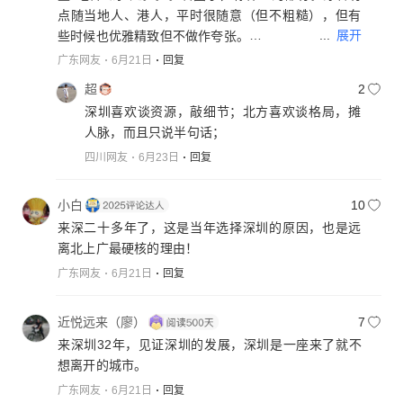
点随当地人、港人，平时很随意（但不粗糙），但有
...
展开
些时候也优雅精致但不做作夸张。
基本格调是象这里的海风，轻松、随意、自由，没有
广东网友
6月21日
回复
太多的刻意和压迫感。
超
2
深圳人回内地最不习惯的是，一个合作谈了又谈，就
深圳喜欢谈资源，敲细节；北方喜欢谈格局，摊
是难落地，不信任你吧，合作不成，信任你吧，且得
人脉，而且只说半句话；
慢慢培养感情呢，嘴上讲的和心里想的不太一样。深
四川网友
6月23日
回复
圳人相对简单，你有啥我有啥，怎么做，怎么分，行
就干，不行，各自去忙。
小白
10
来深二十多年了，这是当年选择深圳的原因，也是远
离北上广最硬核的理由！
广东网友
6月21日
回复
近悦远来（廖）
7
来深圳32年，见证深圳的发展，深圳是一座来了就不
想离开的城市。
广东网友
6月21日
回复