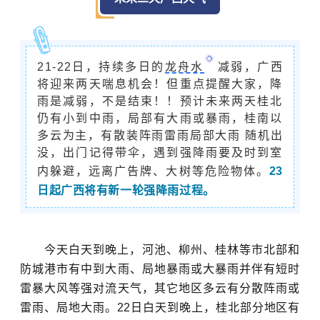
21-22日，持续多日的
龙舟水
减弱，广西
将迎来两天喘息机会！但重点提醒大家，降
雨是减弱，不是结束！！预计未来两天桂北
仍有小到中雨，局部有大雨或暴雨，桂南以
多云为主，有
散装
阵雨雷雨局部大雨 随机出
没，出门记得带伞，遇到强降雨要及时到室
内躲避，远离广告牌、大树等危险物体。
23
日起广西将有新一轮强降雨过程。
今天白天到晚上，河池、柳州、桂林等市北部和
防城港市有中到大雨、局地暴雨或大暴雨并伴有短时
雷暴大风等强对流天气，其它地区多云有分散阵雨或
雷雨、局地大雨。22日白天到晚上，桂北部分地区有