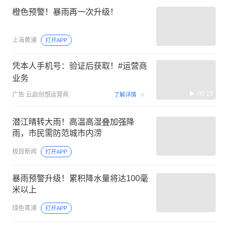
橙色预警！暴雨再一次升级！
上海黄浦
打开APP
凭本人手机号：验证后获取！#运营商
业务
00:15
广告
云启创想运营商
了解详情
潜江晴转大雨！高温高湿叠加强降
雨，市民需防范城市内涝
极目新闻
打开APP
暴雨预警升级！累积降水量将达100毫
米以上
绿色青浦
打开APP