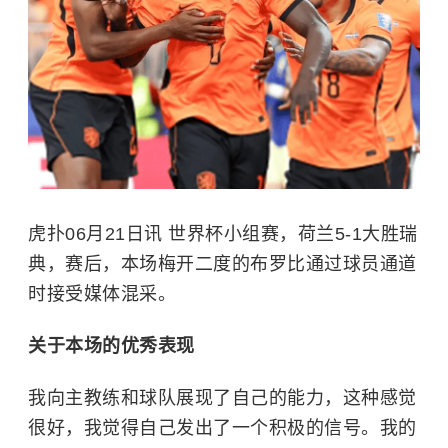
虎扑06月21日讯 世界杯小组赛，荷兰5-1大胜瑞
典，赛后，本场梅开二度的布罗比通过球员通道
时接受媒体混采。
关于本场的优秀表现
我向主教练和球队展现了自己的能力，这种感觉
很好，我觉得自己发出了一个积极的信号。我的