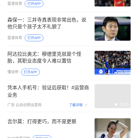
雷速体育
打开APP
森保一：三井寺真表现非常出色，说
他只是个孩子太不礼貌了
雷速体育
打开APP
阿达拉比奥尤：穆德里克就是个怪
胎，其职业态度令人难以置信
懂球帝
打开APP
凭本人手机号：验证后获取！#运营商
业务
00:15
广告
云启创想运营商
了解详情
吉尔莫：打得更巧，而不是更狠