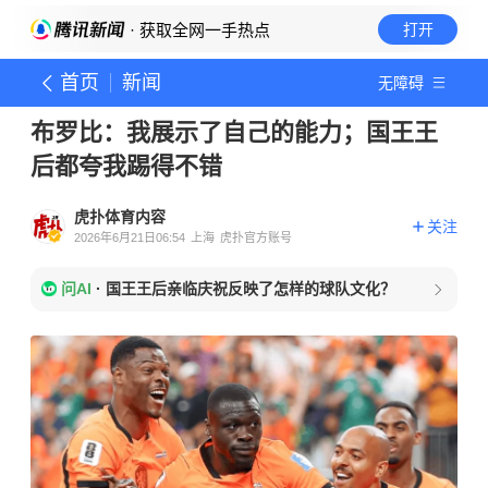
· 获取全网一手热点
打开
首页
新闻
无障碍
布罗比：我展示了自己的能力；国王王
后都夸我踢得不错
虎扑体育内容
关注
2026年6月21日06:54
上海
虎扑官方账号
问AI
·
国王王后亲临庆祝反映了怎样的球队文化？