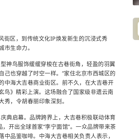
风街区，到传统文化IP焕发新生的沉浸式秀
城市生命力。
巨型神鸟服饰缓缓穿梭在古巷街角，轻盈的羽翼
自己也穿越了时空一样。”家住北京市西城区的
的中海大吉巷商业街区。前不久，在大吉巷开
玄鸟
》精彩上演。这场融合了国家级非遗云南
大秀，令胡春丽印象深刻。
周年庆典启幕。品牌跨界上，大吉巷积极联动体育
品，开出全球首家“李宁面馆”。一众品牌带来茶
落中品鉴咖啡。中海大吉巷相关负责人表示，