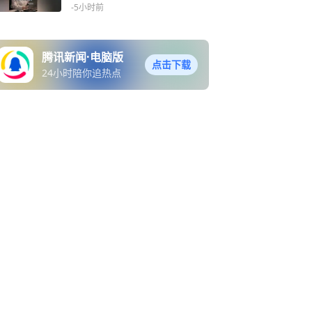
-5小时前
腾讯新闻·电脑版
点击下载
24小时陪你追热点