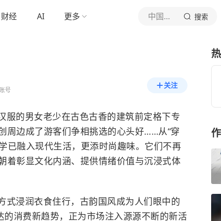
财经
AI
更多
中国经济网
搜索
热
关注
账号
汉服的男女老少在古色古香的建筑前定格下专
创周边成了游客们争相挑选的心头好……从“穿
作
美学已融入现代生活，更添时尚趣味。它们不再
朝着彰显文化内涵、提供情绪价值与沉浸式体
方式浸润衣食住行，古韵国风成为人们眼中的
表达的消费新趋势，正为市场注入源源不断的新活