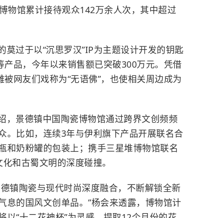
博物馆累计接待观众142万余人次，其中超过
莫过于以“沉思罗汉”IP为主题设计开发的钥匙
等产品，今年以来销售额已突破300万元。凭借
雕被网友们戏称为“无语佛”，也使相关周边成为
绍，景德镇中国陶瓷博物馆通过跨界文创频频
众。比如，连续3年与伊利旗下产品开展联名合
瓶和奶粉罐的包装上；携手三星堆博物馆联名
文化和古蜀文明的深度碰撞。
景德镇陶瓷与现代时尚深度融合，不断解锁全新
气息的国风文创单品。”杨会来透露，博物馆计
以“十二花神杯”为灵感，提取12个月份的花