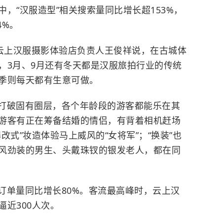
，“汉服造型”相关搜索量同比增长超153%，
4%。
阳云上汉服摄影体验店负责人王俊祥说，在古城体
，3月、9月还有冬天都是汉服旅拍行业的传统
季则每天都有生意可做。
打破固有圈层，各个年龄段的游客都能乐在其
游客有正在筹备结婚的情侣，有背着相机赶场
改式”妆造体验马上威风的“女将军”；“换装”也
风劲装的男生、头戴珠钗的银发老人，都在同
订单量同比增长80%。客流最高峰时，云上汉
近300人次。