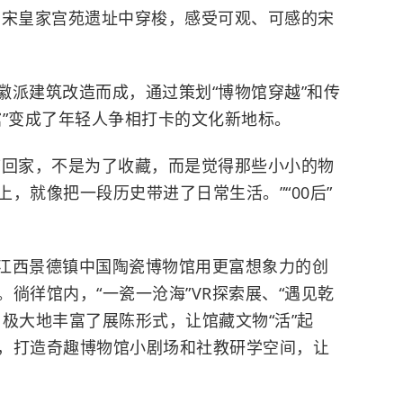
南宋皇家宫苑遗址中穿梭，感受可观、可感的宋
徽派建筑改造而成，通过策划“博物馆穿越”和传
馆”变成了年轻人争相打卡的文化新地标。
带回家，不是为了收藏，而是觉得那些小小的物
，就像把一段历史带进了日常生活。”“00后”
江西景德镇中国陶瓷博物馆用更富想象力的创
徜徉馆内，“一瓷一沧海”VR探索展、“遇见乾
极大地丰富了展陈形式，让馆藏文物“活”起
，打造奇趣博物馆小剧场和社教研学空间，让