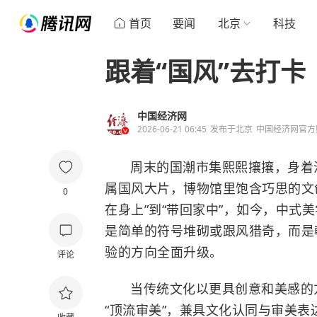
首页
要闻
北京
科技
跟着“国风”去打卡
中国经济网
2026-06-21 06:45
发布于
北京
中国经济网官方
周末的国潮市集熙熙攘攘，身着
属国风大片，博物馆里饱含巧思的文
0
在身上”到“带回家中”，如今，中式
是简单的符号堆砌或跟风猎奇，而是
验的方向全面升级。
评论
当传统文化以更具创意和美感的
“顶流审美”，兼具文化认同与审美