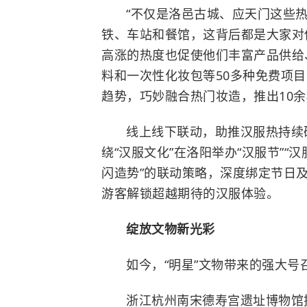
“不仅是洛邑古城、
应天门
这些
铁、车站和餐馆，这背后都是大家对
高涨的热度也促使他们丰富产品供给
料和一次性化妆包等50多种免费项
趋势，巧妙融合热门妆造，推出10
线上线下联动，助推汉服热持续
绕“汉服文化”在洛阳举办“汉服节”“
闪造势”的联动策略，深度绑定节日及
游客解锁超越期待的汉服体验。
绽放文物新光彩
如今，“明星”文物带来的强大
浙江杭州南宋德寿宫遗址博物馆