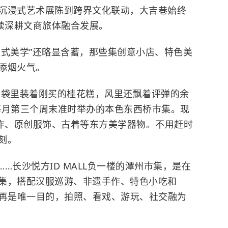
沉浸式艺术展陈到跨界文化联动，大吉巷始终
持续深耕文商旅体融合发展。
中式美学”还略显含蓄，那些集创意小店、特色美
添烟火气。
，袋里装着刚买的桂花糕，风里还飘着评弹的余
每月第三个周末准时举办的本色东西桥市集。现
手作、原创服饰、古着等东方美学器物。不用赶时
刻。
…长沙悦方ID MALL负一楼的潭州市集，是在
集，搭配汉服巡游、非遗手作、特色小吃和
不再是唯一目的，拍照、看戏、游玩、社交融为