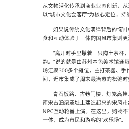
从文物活化传承到商业业态创新，从
以“城市文化会客厅”为核心定位，
如果说传统文化演绎背后的“新
食和互动体验于一体的国风市集则更
“离开时手里攥着一只陶土茶杯
韵。”说的就是由苏州本色美术馆逢
场汇聚300多个摊位，主打茶器、
间，逛市集成了周末最治愈的松弛时
青石板路、古巷门楼、灯笼高挂…
南宋古涵渠遗址上建造起来的宋风市
NPC互动轮番上演。在这里，购物
一体，成为市民和游客的“欢乐场”。