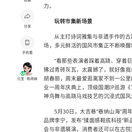
收藏
力。
玩转市集新场景
分享
从主打诗词雅集与非遗手作的古
场，多元鲜活的国风市集正不断唤醒
手机看
“看那些表演者踩着高跷、穿着
拂过青砖灰瓦，太震撼了，就好像我
胡春丽，周末最爱逛离家不到一公里
元宝 · 新闻妹
业一周年庆典上，顶级国潮IP巡游《
神鸟舞与高跷马戏技艺的沉浸式国风
5月30日，大吉巷“巷纳山海”
品牌李宁，发布“揉面感鞋底科技”新
会与非遗展演，消费者还可以在古院