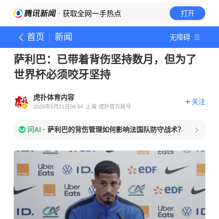
· 获取全网一手热点
打开
首页
新闻
无障碍
萨利巴：已带着背伤坚持数月，但为了
世界杯必须咬牙坚持
虎扑体育内容
关注
2026年6月21日04:54
上海
虎扑官方账号
问AI
·
萨利巴的背伤管理如何影响法国队防守战术？