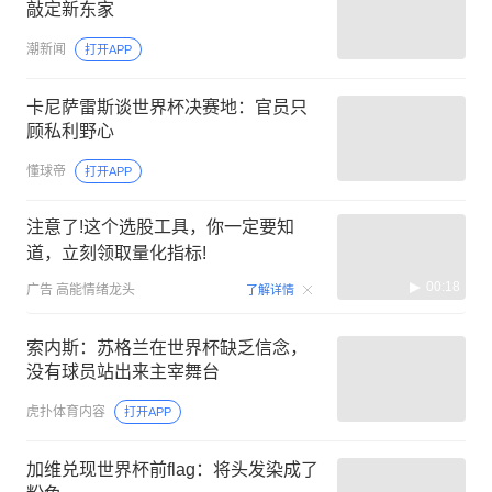
敲定新东家
潮新闻
打开APP
卡尼萨雷斯谈世界杯决赛地：官员只
顾私利野心
懂球帝
打开APP
注意了!这个选股工具，你一定要知
道，立刻领取量化指标!
00:18
广告
高能情绪龙头
了解详情
索内斯：苏格兰在世界杯缺乏信念，
没有球员站出来主宰舞台
虎扑体育内容
打开APP
加维兑现世界杯前flag：将头发染成了