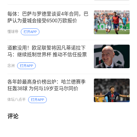
每体：巴萨与罗德里谈妥4年合同，巴
萨认为曼城会接受6500万欧报价
懂球帝
打开APP
道歉没用！欧足联誓将因凡蒂诺拉下
马：继续抵制世界杯 推动不信任投票
念洲
打开APP
各年龄最高身价榜出炉：哈兰德赛季
狂轰38球 为何与19岁亚马尔同价
体坛八点半
打开APP
评论