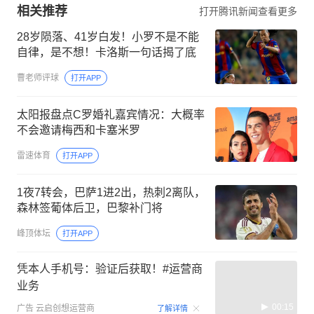
相关推荐
打开腾讯新闻查看更多
28岁陨落、41岁白发！小罗不是不能
自律，是不想！卡洛斯一句话揭了底
曹老师评球
打开APP
太阳报盘点C罗婚礼嘉宾情况：大概率
不会邀请梅西和卡塞米罗
雷速体育
打开APP
1夜7转会，巴萨1进2出，热刺2离队，
森林签葡体后卫，巴黎补门将
峰顶体坛
打开APP
凭本人手机号：验证后获取！#运营商
业务
00:15
广告
云启创想运营商
了解详情