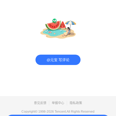
@元宝 写评论
意见反馈
举报中心
隐私政策
Copyright© 1998-
2026
Tencent.All Rights Reserved