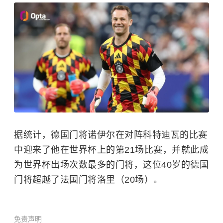
据统计，德国门将诺伊尔在对阵科特迪瓦的比赛
中迎来了他在世界杯上的第21场比赛，并就此成
为世界杯出场次数最多的门将，这位40岁的德国
门将超越了法国门将洛里（20场）。
免责声明