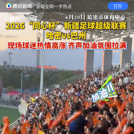
· 获取全网一手热点
打开
首页
视频
无障碍