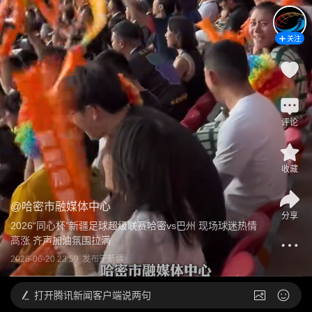
关注
评论
收藏
@
哈密市融媒体中心
分享
2026“同心杯”新疆足球超级联赛哈密vs巴州 现场球迷热情
高涨 齐声加油氛围拉满
2026-06-20 23:59
发布于
新疆
打开
腾讯新闻客户端说两句