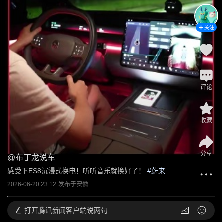
关注
评论
收藏
分享
@
布丁龙说车
感受下ES8沉浸式换电！听听音乐就换好了！
 #
蔚来
2026-06-20 23:12
发布于
安徽
打开
腾讯新闻客户端说两句