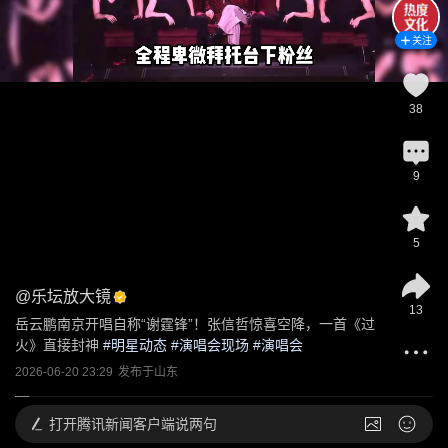
关注
38
9
5
@
乐坛放大镜
13
岳云鹏南京开唱自称“谢霆锋”！张信哲惊喜空降，一首《过
火》直接封神
 #
明星动态
 #
演唱会现场
 #
演唱会
2026-06-20 23:29
发布于
山东
打开
腾讯新闻客户端说两句