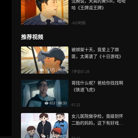
沈腾说，天真的黄SIR，哈哈
哈《王牌逗王牌》
00:45
-6小时前
推荐视频
被绑架十天，竟爱上了绑
匪，太离谱了《十日游戏》
17.3万
|
00:06
7评论
07-29
哥找什么呢？爸给你找找啊
《铁道飞虎》
653
|
00:33
07-22
女儿医院做孕检，竟碰到怀
二胎的妈妈，这下有好戏看
了
1.3万
|
00:27