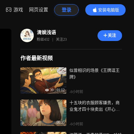
游戏
网页设置
登录
安装电脑版
内容更精彩
清娱浅语
关注
粉丝
432
|
关注
23
作者最新视频
似曾相识的场景《王牌逗王
牌》
39
|
01:12
-6小时前
十五块的衣服顾客嫌贵，商
业鬼才四十块卖出《开心麻
花街》
00:35
-6小时前