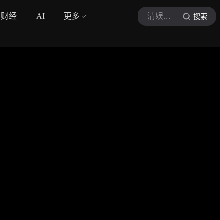
财经
AI
更多
清娱浅语
搜索