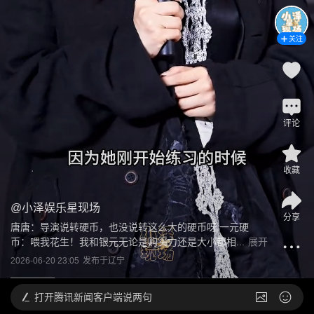
关注
评论
收藏
@
小泽娱乐星现场
分享
唐唐：导演说转硬币，也没说转这么大的硬币呀 一元硬
币：喂我花生！我和银元无论是购买力还是大小都相...
展开
2026-06-20 23:05
发布于
辽宁
打开
腾讯新闻客户端说两句