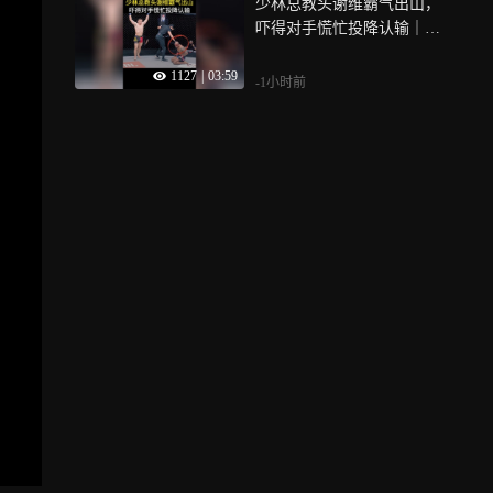
少林总教头谢维霸气出山，
吓得对手慌忙投降认输｜体
坛记忆
1127
|
03:59
-1小时前