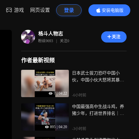
游戏
网页设置
登录
安装电脑版
内容更精彩
格斗人物志
关注
粉丝
9693
|
关注
0
作者最新视频
日本武士拔刀恐吓中国小
伙，中国小伙大怒将其暴揍
KO｜体坛记忆
7
|
04:22
-6小时前
中国最强高中生战斗鸡，养
猪少年，打进世界排名｜体
坛记忆
895
|
04:20
-3小时前