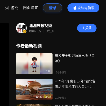
游戏
网页设置
登录
安装电脑版
内容更精彩
潇湘晨报视频
关注
粉丝
2.0万
|
关注
0
作者最新视频
普及安全知识防溺水版《童
年》
01:03
-7小时前
2026年“奔跑吧·少年”湖北省
青少年阳光体育大会8月8号
启幕！
27
|
00:36
-7小时前