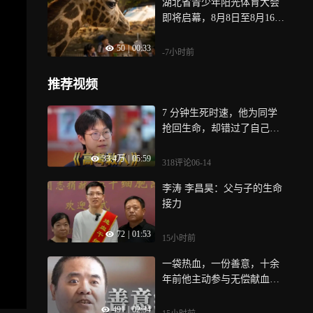
湖北省青少年阳光体育大会
即将启幕，8月8日至8月16
日，与会人员凭参赛证件，
50
|
00:33
畅享襄阳23家景区及文旅企
-7小时前
业专属优惠！
推荐视频
7 分钟生死时速，他为同学
抢回生命，却错过了自己的
高考 | 纪录片
33.4万
|
05:59
318评论
06-14
李涛 李昌昊：父与子的生命
接力
72
|
01:53
15小时前
一袋热血，一份善意，十余
年前他主动参与无偿献血，
如今在病痛来临时为自己撑
491
|
02:34
起保护伞，成为守护生命的