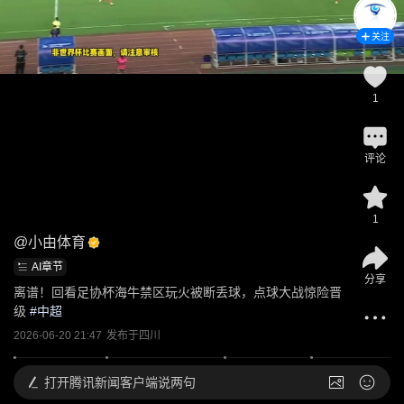
关注
1
评论
1
@
小由体育
AI章节
分享
离谱！回看足协杯海牛禁区玩火被断丢球，点球大战惊险晋
级
 #
中超
2026-06-20 21:47
发布于
四川
打开
腾讯新闻客户端说两句