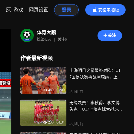
游戏
网页设置
登录
安装电脑版
内容更精彩
体育大鹏
关注
粉丝
4286
|
关注
6
作者最新视频
上海明日之星最终对阵：U1
7国足决赛再战阿森纳，上海
队与河床U17季军赛！
489
|
01:00
-6小时前
无缘决赛！李秋甫、李文博
失点，U17上海点球大战3-4
憾负阿森纳U17
235
|
04:34
-5小时前