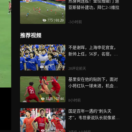
热身两连胜！金玟哉破门 迪
亚斯替补建功，拜仁2-1维拉
775
|
01:20
-5小时前
推荐视频
不是谢晖，上海申花官宣，
新帅上任，56岁，名宿，不
被媒体看好
8.1万
|
03:29
28评论
前天
基里安在他的贴防下，面对
小将红队一球未进，机会寥
寥！青岛小将田峻铭到底什
1538
|
02:44
么来头
8小时前
国足百年一遇的“刺头天
才”，韦世豪说队长就像紧箍
咒，不能随便发脾气丨竞者
8467
|
03:31