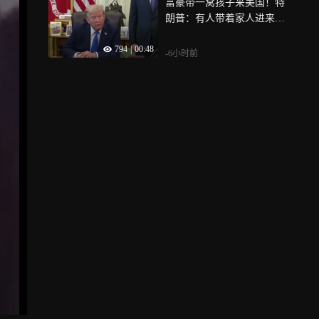
富豪带一窝孩子来美国！特
朗普：有人带着家人进来说
他有56个孩子，还有的他们
794
|
00:48
说有98个孩子
-6小时前