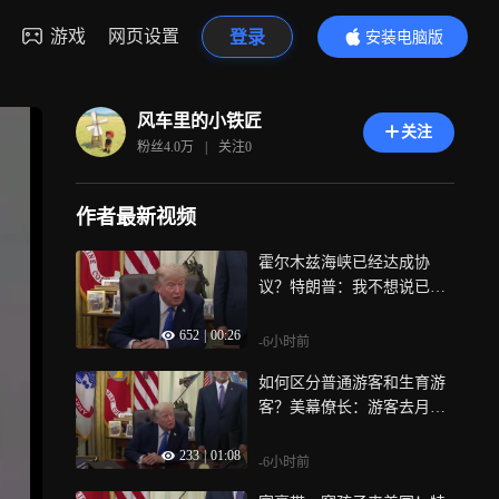
游戏
网页设置
登录
安装电脑版
内容更精彩
风车里的小铁匠
关注
粉丝
4.0万
|
关注
0
作者最新视频
霍尔木兹海峡已经达成协
议？特朗普：我不想说已经
达成了，现在算是半开放状
652
|
00:26
态，我们控制着海峡
-6小时前
如何区分普通游客和生育游
客？美幕僚长：游客去月子
中心分娩定义为签证欺诈，
233
|
01:08
旅游签可当场撤销
-6小时前