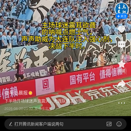
关注
评论
收藏
分享
@
半岛晨报
下半场开场球迷声浪震天，大连队遇主场狂潮
2026-06-20 21:32
发布于
北京
打开
腾讯新闻客户端说两句