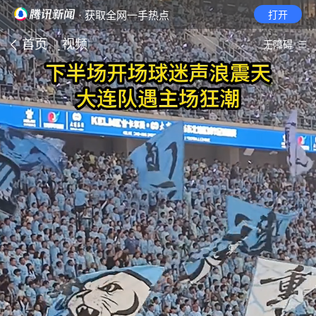
· 获取全网一手热点
打开
首页
视频
无障碍