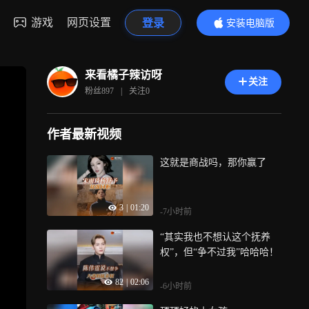
游戏
网页设置
登录
安装电脑版
内容更精彩
来看橘子辣访呀
关注
粉丝
897
|
关注
0
作者最新视频
这就是商战吗，那你赢了
3
|
01:20
-7小时前
“其实我也不想认这个抚养
权”，但“争不过我”哈哈哈！
82
|
02:06
-6小时前