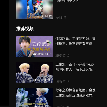
顶顶好的小女孩
5
|
01:17
-6小时前
推荐视频
情商超高，工作能力强，情
绪稳定，谁不想拥有王俊凯
这样的同事呢！【中餐厅1
2036
|
24:07
0】
3评论
07-19
王俊凯一首《不完美小孩》
唱哭所有人！摘下耳返听万
人合唱，红了眼眶
5507
|
02:17
1评论
07-19
七年之约舞台名场面，金发
王俊凯猫耳互动藏满双向温
柔
193
|
02:01