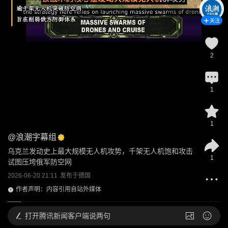
关注
2
1
1
@
浪潮字幕组
乌克兰发动史上最大规模无人机攻势，千架无人机饱和攻击
1
试图压垮俄军防空网
2026-06-20 21:11
发布于
德国
作者声明：内容引用自站外媒体
打开
腾讯新闻客户端说两句