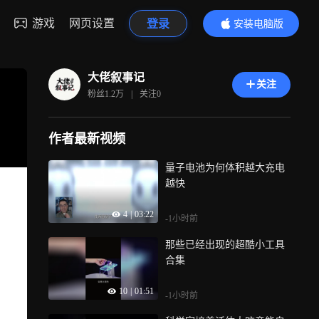
游戏
网页设置
登录
安装电脑版
内容更精彩
大佬叙事记
关注
粉丝
1.2万
|
关注
0
作者最新视频
量子电池为何体积越大充电
越快
4
|
03:22
-1小时前
那些已经出现的超酷小工具
合集
10
|
01:51
-1小时前