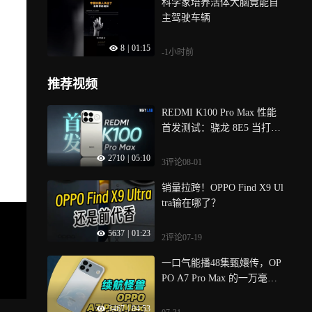
科学家培养活体大脑竟能自
主驾驶车辆
8
|
01:15
-1小时前
推荐视频
REDMI K100 Pro Max 性能
首发测试：骁龙 8E5 当打之
年？
2710
|
05:10
3评论
08-01
销量拉跨！OPPO Find X9 Ul
tra输在哪了？
5637
|
01:23
2评论
07-19
一口气能播48集甄嬛传，OP
PO A7 Pro Max 的一万毫安
大电池有多强？
3467
|
04:53