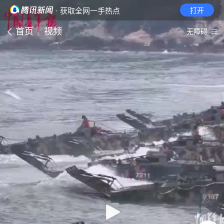
· 获取全网一手热点
打开
首页
视频
无障碍