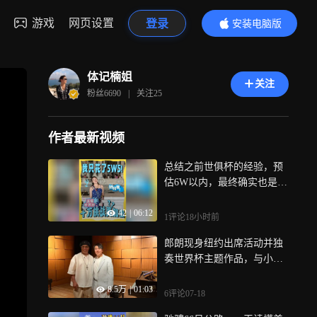
游戏
网页设置
登录
安装电脑版
内容更精彩
体记楠姐
关注
粉丝
6690
|
关注
25
作者最新视频
总结之前世俱杯的经验，预
估6W以内，最终确实也是控
制在了这个范围，虽然很
42
|
06:12
省，欢迎在评论区互动
1评论
18小时前
郎朗现身纽约出席活动并独
奏世界杯主题作品，与小罗
畅谈足球与音乐
8.5万
|
01:03
6评论
07-18