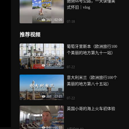
驰骋66号公路，一天读懂美
式怀旧｜vlog
360
|
02:09
07-18
推荐视频
葡萄牙里斯本（欧洲旅行100
个美丽的地方第九十一站）
590
|
02:07
07-22
意大利米兰（欧洲旅行100个
美丽的地方第八十五站）
368
|
02:23
07-22
英国小哥的海上火车初体验
843
|
08:03