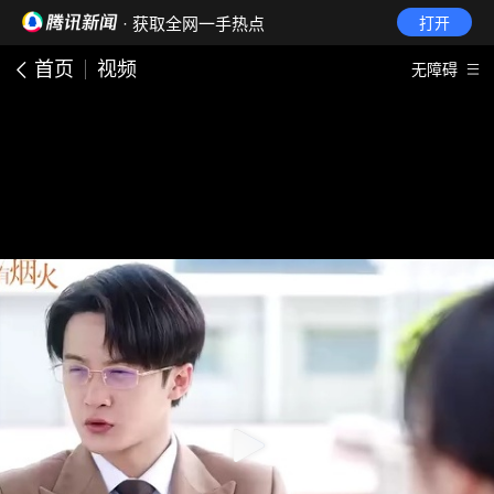
· 获取全网一手热点
打开
首页
视频
无障碍