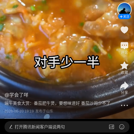
关注
评论
收藏
分享
@
学会了咩
端午美食大赏：番茄肥牛煲，要想味道好 番茄沙司少不了
2026-06-20 19:19
发布于
山东
打开
腾讯新闻客户端说两句