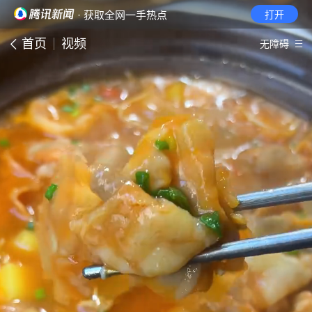
· 获取全网一手热点
打开
首页
视频
无障碍