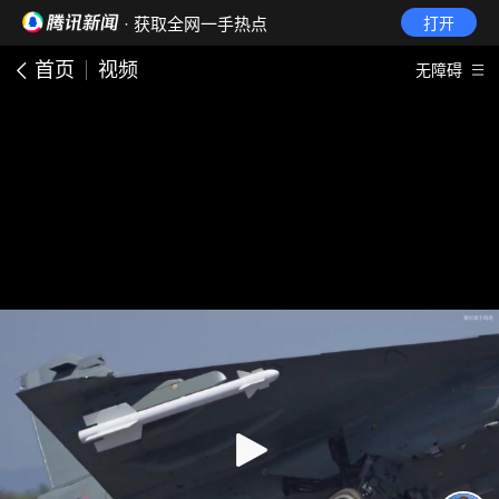
· 获取全网一手热点
打开
首页
视频
无障碍