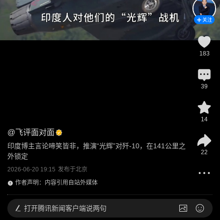
关注
183
39
14
@
飞评面对面
印度博主言论啼笑皆非，推演“光辉”对歼-10，在141公里之
22
外锁定
2026-06-20 19:15
发布于
北京
作者声明：内容引用自站外媒体
打开
腾讯新闻客户端说两句