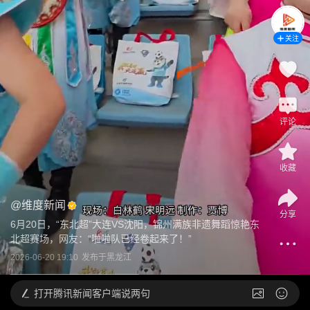
关注
评论
收藏
@
维度新闻
分享
6月20日，“东北超”大连VS沈阳，锦州满族非遗舞蹈惊艳东
北超赛场，网友：“啦啦队已经卷起来了！”
2026-06-20 19:10
发布于
黑龙江
打开
腾讯新闻客户端说两句