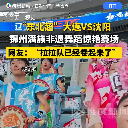
· 获取全网一手热点
打开
首页
视频
无障碍