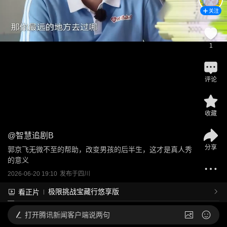
关注
1
评论
收藏
@
智慧追剧B
分享
郭京飞无微不至的帮助，改变男孩的后半生，这才是真人秀
的意义
2026-06-20 19:10
发布于
四川
极限挑战宝藏行悠享版
看正片
打开
腾讯新闻客户端说两句