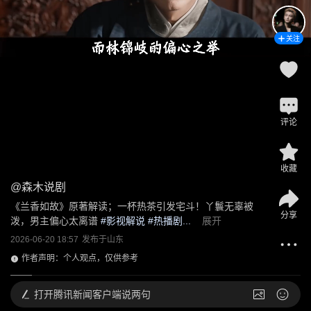
关注
评论
收藏
@
森木说剧
《兰香如故》原著解读；一杯热茶引发宅斗！丫鬟无辜被
分享
泼，男主偏心太离谱
 #
影视解说
 #热播剧...
展开
2026-06-20 18:57
发布于
山东
作者声明：个人观点，仅供参考
打开
腾讯新闻客户端说两句