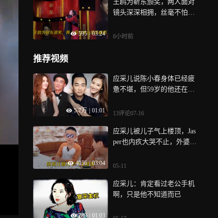
王鸥为靳东颁奖，两人面对
镜头深深相拥，丝毫不怕绯
闻丨综艺
595
|
03:24
8小时前
推荐视频
应采儿说陈小春身体已经疲
惫不堪，但59岁的他还在商
演路上不敢停
5.7万
|
01:01
13评论
07-16
应采儿被儿子气上楼顶，Jas
per也内疚大哭不止，外婆都
劝不动！
4056
|
03:04
05-11
应采儿：肯定看过老公手机
啊，只是他不知道而已
289
|
01:03