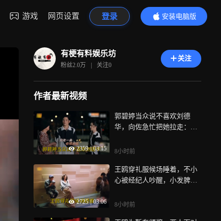
游戏
网页设置
登录
安装电脑版
内容更精彩
有梗有料娱乐坊
关注
粉丝
2.0万
|
关注
0
作者最新视频
郭碧婷当众说不喜欢刘德
华，向佐急忙把她拉走：媳
妇说话悠着点丨综艺
2359
|
03:15
8小时前
王鸥穿礼服候场睡着，不小
心被经纪人吵醒，小发脾气
看呆张碧晨丨综艺
2725
|
03:06
8小时前