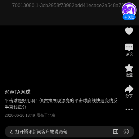
70013080.1-3cb2958f73982bdd41ecace2a548a78b
关注
评论
收藏
@
WTA网球
分享
平击球是好用啊！佩古拉展现漂亮的平击球底线快速变线反
手直线拿分
2026-06-20 18:49
发布于
北京
打开
腾讯新闻客户端说两句