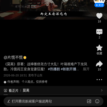
关注
18
2
收藏
@
片慌不慌
《莫离》原著：战神墨修尧方寸大乱！叶璃艰难产下龙凤
胎，冷面阎王变身宠妻狂魔！
 #
热播剧
 #新剧开播...
展开
10
2026-06-20 18:51
发布于
山东
作者声明：个人观点，仅供参考
莫离
看正片
打开
腾讯新闻客户端说两句