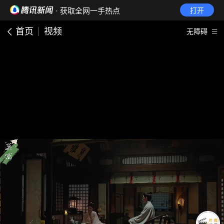
· 获取全网一手热点
打开
首页
视频
无障碍