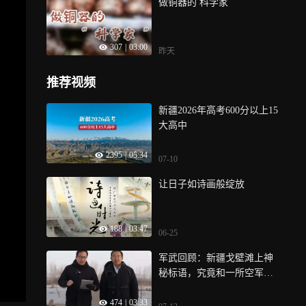
做铜器的 科学家
307
|
03:00
昨天
推荐视频
新疆2026年高考600分以上15
大高中
2395
|
05:34
07-10
让日子如诗画般绽放
188
|
03:47
06-25
军武回顾：新疆戈壁滩上神
秘标语，究竟和一所空军航
校有着怎样的关联
474
|
03:33