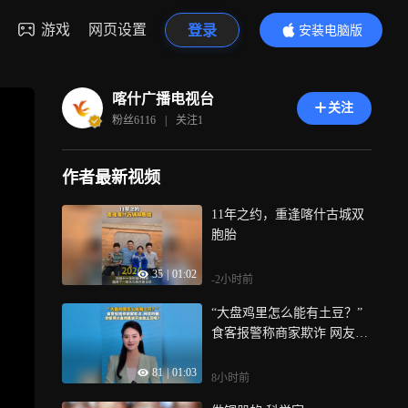
游戏
网页设置
登录
安装电脑版
内容更精彩
喀什广播电视台
关注
粉丝
6116
|
关注
1
作者最新视频
11年之约，重逢喀什古城双
胞胎
35
|
01:02
-2小时前
“大盘鸡里怎么能有土豆？”
食客报警称商家欺诈 网友吵
翻，你觉得大盘鸡里该不该
81
|
01:03
放土豆呢？
8小时前