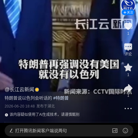
关注
1
评论
1
@
长江云新闻
1
特朗普说以色列会听话的
 #
特朗普
2026-06-20 18:48
发布于
湖北
该内容疑似使用了AI生成技术，请谨慎甄别
打开
腾讯新闻客户端说两句