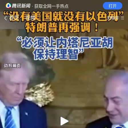
· 获取全网一手热点
打开
首页
视频
无障碍