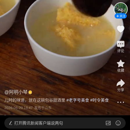
关注
评论
收藏
分享
@
阿明小琴
儿时的味道，就在这碗包谷甜酒里
 #
老字号美食
 #
时令美食
2026-06-20 18:47
发布于
山东
打开
腾讯新闻客户端说两句