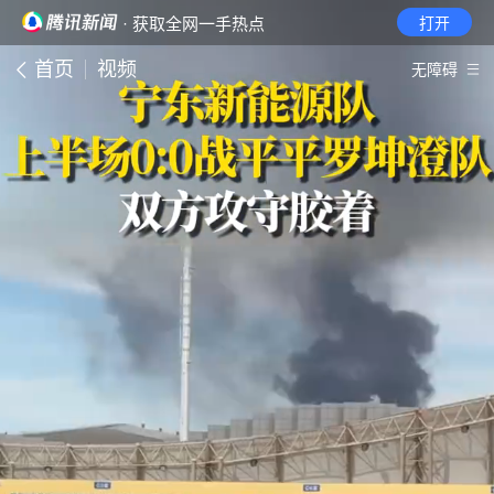
· 获取全网一手热点
打开
首页
视频
无障碍