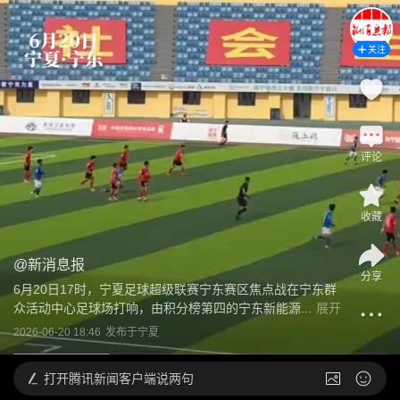
关注
评论
收藏
@
新消息报
分享
6月20日17时，宁夏足球超级联赛宁东赛区焦点战在宁东群
众活动中心足球场打响，由积分榜第四的宁东新能源...
展开
2026-06-20 18:46
发布于
宁夏
打开
腾讯新闻客户端说两句