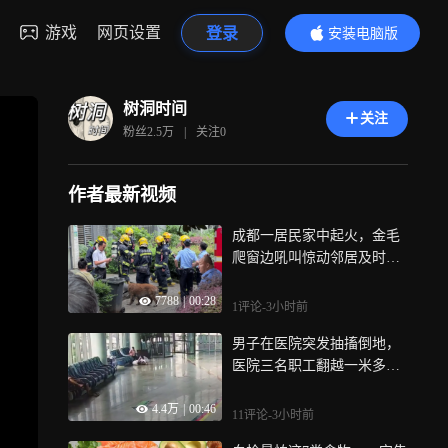
游戏
网页设置
登录
安装电脑版
内容更精彩
树洞时间
关注
粉丝
2.5万
|
关注
0
作者最新视频
成都一居民家中起火，金毛
爬窗边吼叫惊动邻居及时报
警，网友点赞：狗狗救了一
7788
|
00:28
整栋楼！
1评论
-3小时前
男子在医院突发抽搐倒地，
医院三名职工翻越一米多高
窗口救人：“当时就想着翻过
4.4万
|
00:46
去能快点！”
11评论
-3小时前