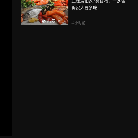
血栓最怕这7类食物，一定告
诉家人要多吃
9.2万
|
01:37
-2小时前