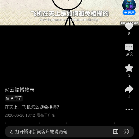
关注
8
评论
3
@
云端博物志
1
AI章节
在天上，飞机怎么避免相撞？
2026-06-20 18:42
发布于
广东
打开
腾讯新闻客户端说两句