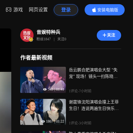
游戏
网页设置
登录
安装电脑版
内容更精彩
音娱特种兵
关注
粉丝
1847
|
关注
0
作者最新视频
岳云鹏合肥演唱会大型 “失
宠” 现场！镜头一扫陈晓，
全场直接沸腾
543
|
01:41
1评论
-7小时前
谢霆锋沈阳演唱会撞上王菲
生日！连说两遍生日快乐，
锋菲浪漫太好嗑
1867
|
01:22
1评论
-3小时前