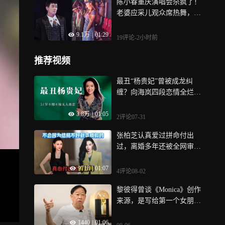
陈小春重庆演唱会杀疯了！
老婆应采儿观众席热舞，全
场尖叫盖过伴奏
9.1万
|
01:29
19评论
-2小时前
推荐视频
最丑“杨贵妃”曾被成龙纠
缠？向海岚四段恋情全烂
尾，51岁不婚不嫁无人敢惹|
3.8万
|
01:05
老牌新番
2评论
07-31
张柏芝认真爱过拼命付出
过，离婚多年还被全网审
判，谢婷婷一句话道破了真
9718
|
01:07
相
4评论
08-02
黎彼得曾谈《Monica》创作
来源，是写给第一个女朋友
的，虽然被甩仍很怀念她
1440
|
01:06