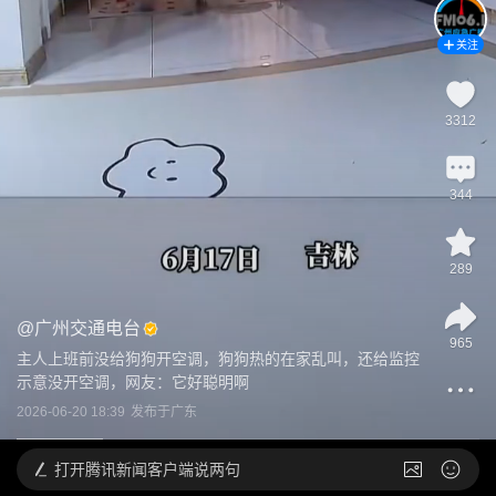
关注
3312
344
289
@
广州交通电台
965
主人上班前没给狗狗开空调，狗狗热的在家乱叫，还给监控
示意没开空调，网友：它好聪明啊
2026-06-20 18:39
发布于
广东
打开
腾讯新闻客户端说两句