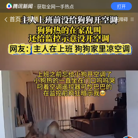
· 获取全网一手热点
打开
首页
视频
无障碍