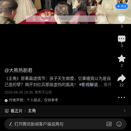
关注
3
3
2
@
大熊热剧君
《主角》原著最虐情节：孩子天生痴傻，忆秦娥竟以为是自
己造的孽？揭开刘红兵那层虚伪的面具！
 #影视解说...
展开
22
2026-06-20 18:36
发布于
山东
作者声明：个人观点，仅供参考
主角
看正片
打开
腾讯新闻客户端说两句