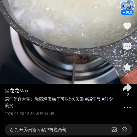
关注
25
评论
20
@
龙龙Max
18
端午美食大赏：我蒸鸡蛋糕子可以说0失败
 #
端午节
 #
时令
美食
2026-06-20 18:35
发布于
山东
打开
腾讯新闻客户端说两句