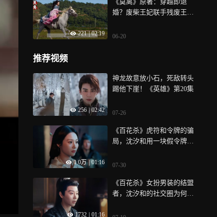
《莫离》原著：穿越即退
婚？废柴王妃联手残废王
爷，这对“双废”CP竟掀翻了
221
|
02:19
整个皇室！
06-20
推荐视频
神龙故意放小石，死敌转头
踢他下崖！《英雄》第20集
256
|
02:42
07-26
《百花杀》虎符和令牌的骗
局，沈汐和用一块假令牌钓
出两条大鱼
1.0万
|
01:16
07-30
《百花杀》女扮男装的结盟
者，沈汐和的社交圈为何全
是待引爆的雷
1732
|
01:16