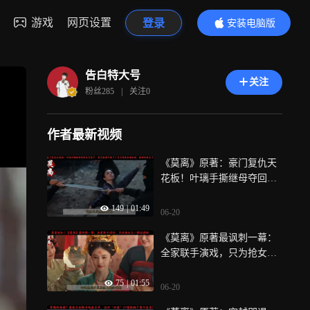
游戏
网页设置
登录
安装电脑版
内容更精彩
告白特大号
关注
粉丝
285
|
关注
0
作者最新视频
《莫离》原著：豪门复仇天
花板！叶璃手撕继母夺回亿
万家产，黎王脸都气绿了？
149
|
01:49
定王隔街目睹全程，眼神彻
06-20
底变了
《莫离》原著最讽刺一幕：
全家联手演戏，只为抢女儿
一颗驻颜珠！
75
|
01:55
06-20