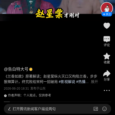
关注
评论
收藏
@
告白特大号
《兰香如故》原著解读；赵星棠纵火灭口又构陷兰香，步步
分享
狠辣算计，终究败给宋柯一招破局
 #
影视解说
 #热播...
展开
2026-06-20 18:31
发布于
山东
作者声明：个人观点，仅供参考
打开
腾讯新闻客户端说两句