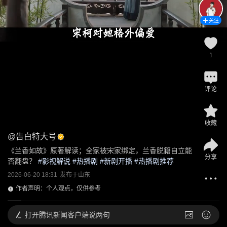
关注
1
评论
收藏
@
告白特大号
《兰香如故》原著解读；全家被宋家绑定，兰香脱籍自立能
分享
否翻盘？
 #
影视解说
 #
热播剧
 #
新剧开播
 #
热播剧推荐
2026-06-20 18:31
发布于
山东
作者声明：个人观点，仅供参考
打开
腾讯新闻客户端说两句