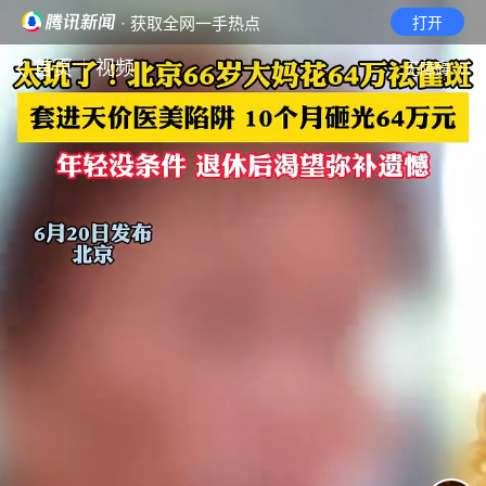
· 获取全网一手热点
打开
首页
视频
无障碍