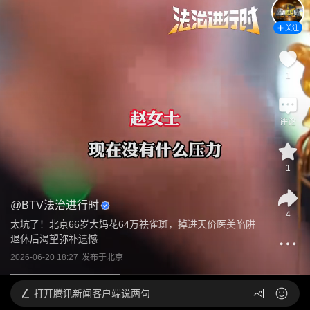
关注
1
评论
1
@
BTV法治进行时
4
太坑了！北京66岁大妈花64万祛雀斑，掉进天价医美陷阱 
退休后渴望弥补遗憾
2026-06-20 18:27
发布于
北京
打开
腾讯新闻客户端说两句