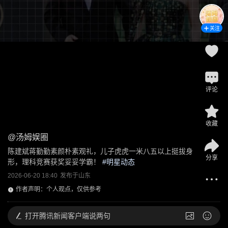
关注
评论
收藏
@
汤姆娱圈
陈建斌蒋勤勤素颜朴素观礼，儿子虎虎一米八五以上挺拔身
分享
形，理科竞赛获奖妥妥学霸！
 #
明星动态
2026-06-20 18:40
发布于
山东
作者声明：个人观点，仅供参考
打开
腾讯新闻客户端说两句