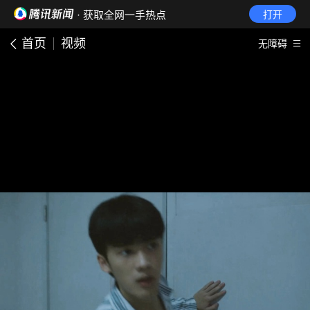
· 获取全网一手热点
打开
首页
视频
无障碍